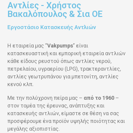
Αντλίες - Χρήστος
Βακαλόπουλος & Σια ΟΕ
Εργοστάσιο Κατασκευής Αντλιών
Η εταιρεία μας “
Vakpumps
” είναι
Προσεγμένες
κατασκευαστική και εμπορική εταιρεία αντλιών
κάθε είδους ρευστού όπως αντλίες νερού,
Λεπτομέρειες
πετρελαίου, υγραερίου (LPG), τρακτεραντλίες,
ποιότητα σε κάθε βήμα
αντλίες γεωτρυπάνου για μπετονίτη, αντλίες
κενού κλπ.
Υπηρεσίες
Με την πολύχρονη πείρα μας –
από το 1960
–
στον τομέα της έρευνας, ανάπτυξης και
κατασκευής αντλιών, είμαστε σε θέση να σας
προσφέρουμε ένα προϊόν υψηλής ποιότητας και
μεγάλης αξιοπιστίας.