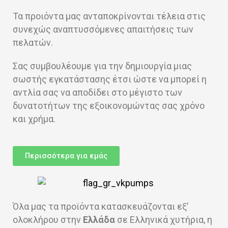
Τα προιόντα μας ανταποκρίνονται τέλεια στις
συνεχώς αναπτυσσόμενες απαιτήσεις των
πελατών.
Σας συμβουλέουμε για την δημιουργία μιας
σωστής εγκατάστασης έτσι ώστε να μπορεί η
αντλία σας να αποδίδει στο μέγιστο των
δυνατοτήτων της εξοικονομώντας σας χρόνο
και χρήμα.
Περισσότερα για εμάς
Μεγάλη γκάμα
Προιόντων
από αντλίες LPG... μέχρι
Όλα μας τα προϊόντα κατασκευάζονται εξ’
τρακτεραντλίες
ολοκλήρου στην
Ελλάδα
σε Ελληνικά χυτήρια, η